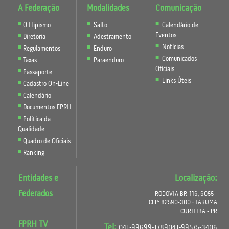
A Federação
Modalidades
Comunicação
O Hipismo
Salto
Calendário de
Eventos
Diretoria
Adestramento
Notícias
Regulamentos
Enduro
Comunicados
Taxas
Paraenduro
Oficiais
Passaporte
Links Úteis
Cadastro On-Line
Calendário
Documentos FPRH
Política da
Qualidade
Quadro de Oficiais
Ranking
Entidades e
Localização:
Federados
RODOVIA BR-116, 6055 -
CEP: 82590-300 · TARUMÃ
CURITIBA - PR
FPRH TV
Tel:
041-99699-1789041-99575-3406